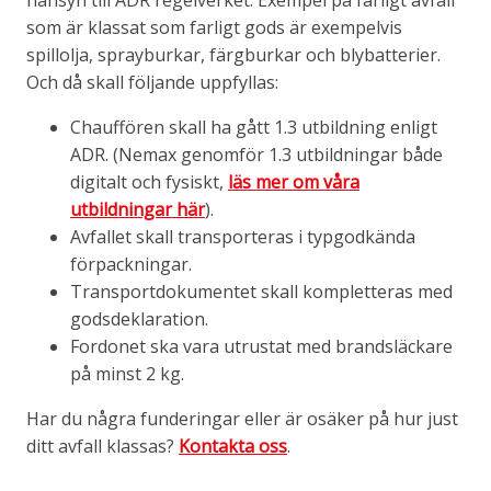
hänsyn till ADR regelverket. Exempel på farligt avfall
som är klassat som farligt gods är exempelvis
spillolja, sprayburkar, färgburkar och blybatterier.
Och då skall följande uppfyllas:
Chauffören skall ha gått 1.3 utbildning enligt
ADR. (Nemax genomför 1.3 utbildningar både
digitalt och fysiskt,
läs mer om våra
utbildningar här
).
Avfallet skall transporteras i typgodkända
förpackningar.
Transportdokumentet skall kompletteras med
godsdeklaration.
Fordonet ska vara utrustat med brandsläckare
på minst 2 kg.
Har du några funderingar eller är osäker på hur just
ditt avfall klassas?
Kontakta oss
.