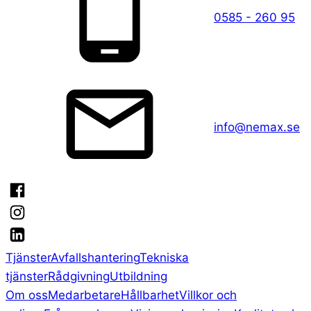
0585 - 260 95
info@nemax.se
Tjänster
Avfallshantering
Tekniska
tjänster
Rådgivning
Utbildning
Om oss
Medarbetare
Hållbarhet
Villkor och