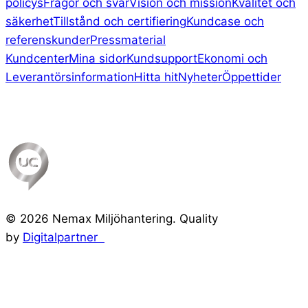
policys
Frågor och svar
Vision och mission
Kvalitet och
säkerhet
Tillstånd och certifiering
Kundcase och
referenskunder
Pressmaterial
Kundcenter
Mina sidor
Kundsupport
Ekonomi och
Leverantörsinformation
Hitta hit
Nyheter
Öppettider
©
2026
Nemax Miljöhantering. Quality
by
Digitalpartner