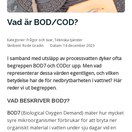
Tillstånd och certifiering
Vad är BOD/COD?
Kategorier:
Frågor och svar
,
Tekniska tjänster
Skribent:
Rode Gradin
Datum:
14 december 2023
I samband med utsläpp av processvatten dyker ofta
begreppen BOD7 och CODcr upp. Men vad
representerar dessa värden egentligen, och vilken
betydelse har de för nedbrytbarheten i vattnet? Här
reder vi ut begreppen.
VAD BESKRIVER BOD7?
BOD7
(Biological Oxygen Demand) mäter hur mycket
syre mikroorganismer förbrukar för att bryta ner
organiskt material i vatten under sju dagar vid en