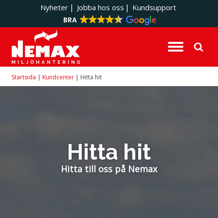
|
|
Nyheter
Jobba hos oss
Kundsupport
BRA
Tjänster
Om oss
Avfallshantering
Frågor och svar
Startsida
|
Kundcenter
|
Hitta hit
Tekniska tjänster
Hållbarhet
Rådgivning
Kundcase och referenskunder
Utbildning
Pressmaterial
Hitta hit
Medarbetare
Hitta till oss på Nemax
Villkor och policys
Vision och Mission