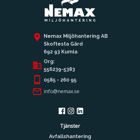
Nemax Miljöhantering AB
Skoftesta Gård
692 93 Kumla
Org:
556239-5383
0585 - 260 95
info@nemax.se
Tjänster
Avfallshantering