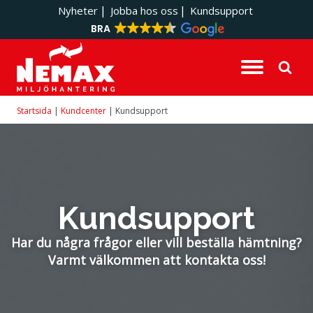
|
|
Nyheter
Jobba hos oss
Kundsupport
BRA
Tjänster
Om oss
Avfallshantering
Frågor och svar
Startsida
|
Kundcenter
|
Kundsupport
Tekniska tjänster
Hållbarhet
Rådgivning
Kundcase och referenskunder
Utbildning
Pressmaterial
Kundsupport
Medarbetare
Har du några frågor eller vill beställa hämtning?
Varmt välkommen att kontakta oss!
Villkor och policys
Vision och Mission