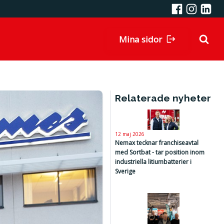
Mina sidor
Relaterade nyheter
12 maj 2026
Nemax tecknar franchiseavtal
med Sortbat - tar position inom
industriella litiumbatterier i
Sverige