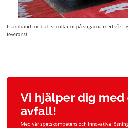
I samband med att vi rullar ut på vägarna med vårt nya
leverans!
Vi hjälper dig med 
avfall!
Med vår spetskompetens och innovativa lösninga