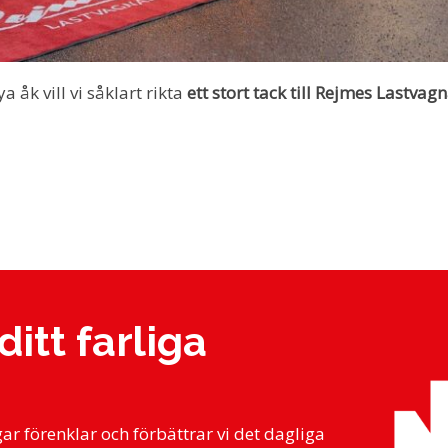
 åk vill vi såklart rikta
ett stort tack till Rejmes Lastvag
ditt farliga
r förenklar och förbättrar vi det dagliga