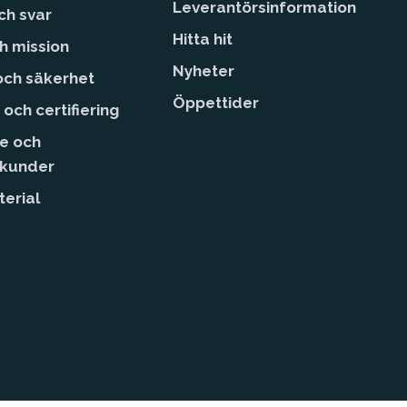
Leverantörsinformation
ch svar
Hitta hit
ch mission
Nyheter
 och säkerhet
Öppettider
 och certifiering
e och
skunder
erial