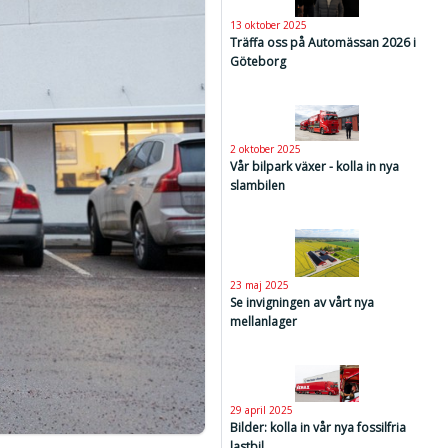
13 oktober 2025
Träffa oss på Automässan 2026 i
Göteborg
2 oktober 2025
Vår bilpark växer - kolla in nya
slambilen
23 maj 2025
Se invigningen av vårt nya
mellanlager
29 april 2025
Bilder: kolla in vår nya fossilfria
lastbil