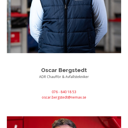
Oscar Bergstedt
ADR Chaufför & Avfallstekniker
076 - 840 18 53
oscar.bergstedt@nemax.se