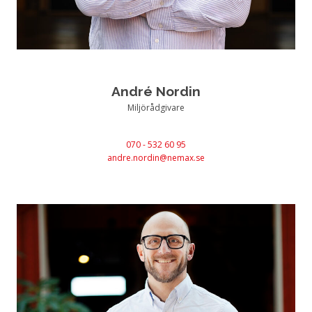
André Nordin
Miljörådgivare
070 - 532 60 95
andre.nordin@nemax.se