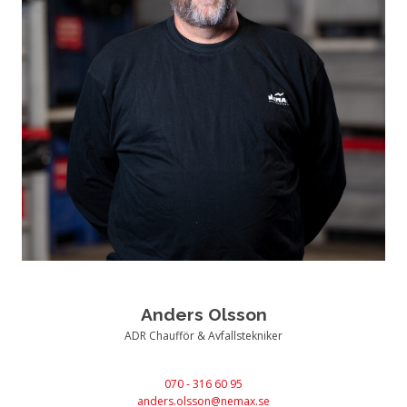
Anders Olsson
ADR Chaufför & Avfallstekniker
070 - 316 60 95
anders.olsson@nemax.se