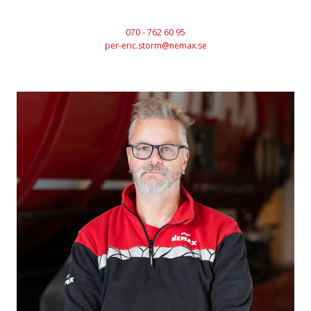
070 - 762 60 95
per-eric.storm@nemax.se