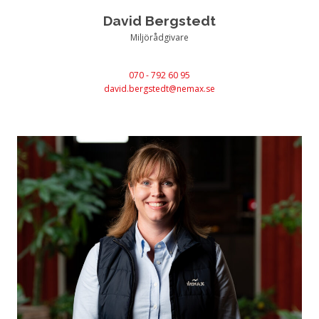
David Bergstedt
Miljörådgivare
070 - 792 60 95
david.bergstedt@nemax.se