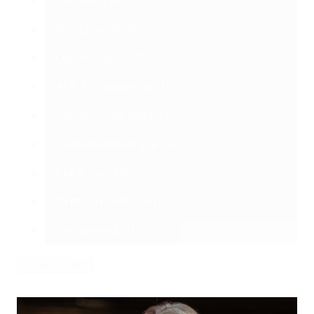
Sortering
(6)
Farligt avfall
(5)
Oljeavskiljare
(2)
ADR 1.3 utbildning
(1)
Avfallsavsättningar
(1)
Containerlösningar
(1)
Cut & Care
(1)
Drift och underhåll
(1)
Fakturering
(1)
+ Visa 19 fler