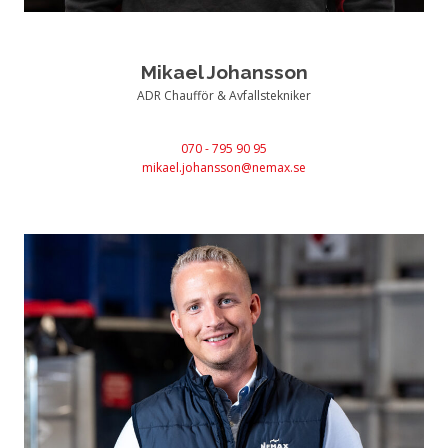
Mikael Johansson
ADR Chaufför & Avfallstekniker
070 - 795 90 95
mikael.johansson@nemax.se