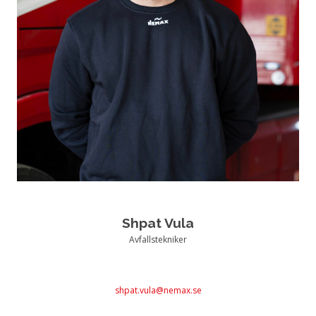
Shpat Vula
Avfallstekniker
shpat.vula@nemax.se