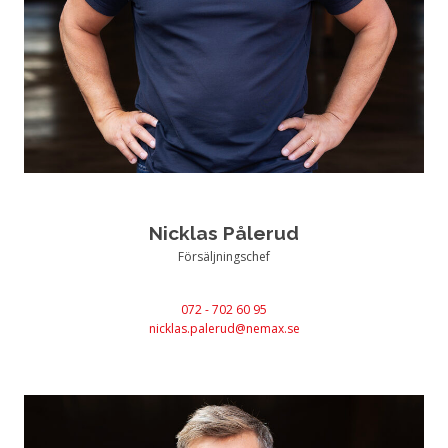
Nicklas Pålerud
Försäljningschef
072 - 702 60 95
nicklas.palerud@nemax.se