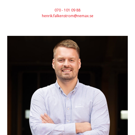
070 - 101 09 88
henrik.falkenstrom@nemax.se