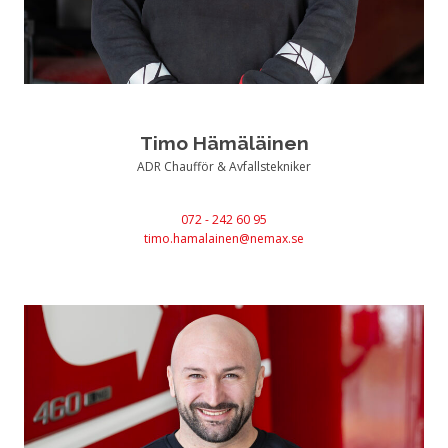
Timo Hämäläinen
ADR Chaufför & Avfallstekniker
072 - 242 60 95
timo.hamalainen@nemax.se