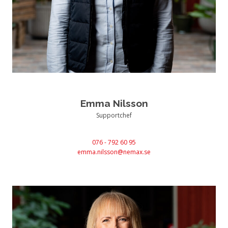
Emma Nilsson
Supportchef
076 - 792 60 95
emma.nilsson@nemax.se