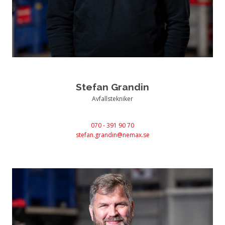
Stefan Grandin
Avfallstekniker
070 - 391 90 70
stefan.grandin@nemax.se