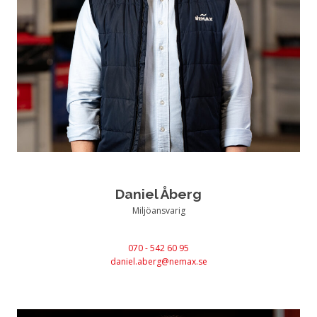
Daniel Åberg
Miljöansvarig
070 - 542 60 95
daniel.aberg@nemax.se