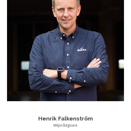
Henrik Falkenström
Miljörådgivare