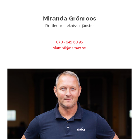
Miranda Grönroos
Driftledare tekniska tjänster
070 - 645 60 95
slambil@nemax.se