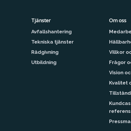
Tjänster
Om oss
Avfallshantering
Medarbe
Tekniska tjänster
Hållbarh
Rådgivning
Villkor o
Utbildning
Frågor o
Vision o
Kvalitet
Tillstånd
Kundcas
referen
Pressmat