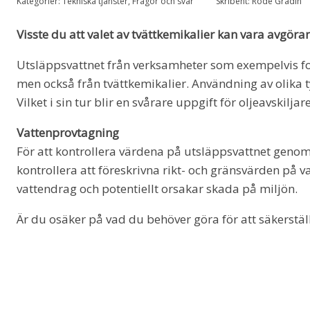
Kategorier:
Tekniska tjänster
,
Frågor och svar
Skribent:
Rode Gradin
Visste du att valet av tvättkemikalier kan vara avgöra
Utsläppsvattnet från verksamheter som exempelvis fo
men också från tvättkemikalier. Användning av olika t
Vilket i sin tur blir en svårare uppgift för oljeavskil
Vattenprovtagning
För att kontrollera värdena på utsläppsvattnet gen
kontrollera att föreskrivna rikt- och gränsvärden på vat
vattendrag och potentiellt orsakar skada på miljön.
Är du osäker på vad du behöver göra för att säkerstä