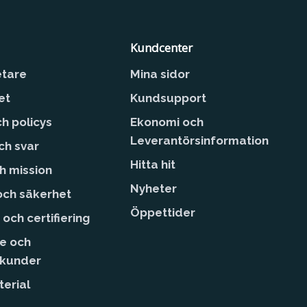
Kundcenter
tare
Mina sidor
et
Kundsupport
ch policys
Ekonomi och
Leverantörsinformation
ch svar
Hitta hit
ch mission
Nyheter
 och säkerhet
Öppettider
 och certifiering
e och
skunder
erial