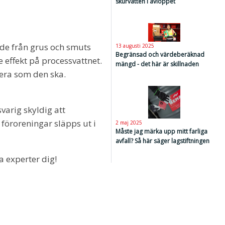
skurvatten i avloppet
åde från grus och smuts
13 augusti 2025
Begränsad och värdeberäknad
 effekt på processvattnet.
mängd - det här är skillnaden
ngera som den ska.
varig skyldig att
t föroreningar släpps ut i
2 maj 2025
Måste jag märka upp mitt farliga
avfall? Så här säger lagstiftningen
a experter dig!