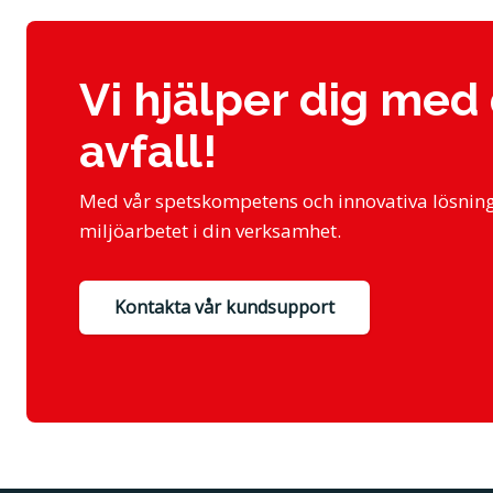
Vi hjälper dig med 
avfall!
Med vår spetskompetens och innovativa lösninga
miljöarbetet i din verksamhet.
Kontakta vår kundsupport