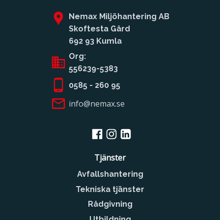
Nemax Miljöhantering AB
Skoftesta Gård
692 93 Kumla
Org:
556239-5383
0585 - 260 95
info@nemax.se
Tjänster
Avfallshantering
Tekniska tjänster
Rådgivning
Utbildning