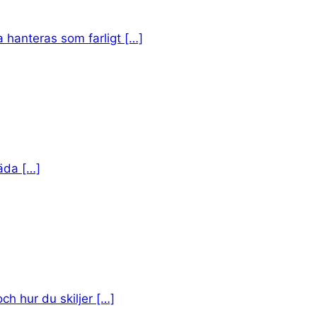
a hanteras som farligt […]
täda […]
h hur du skiljer […]