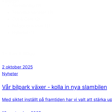
kategori
Återvinning
(9)
Tekniska tjänster
(3)
Cut & Care
(2)
Frågor och svar
(2)
Nyheter
(1)
1 - 9 av 9 inlägg
2 oktober 2025
Nyheter
Vår bilpark växer - kolla in nya slambilen
Med siktet inställt på framtiden har vi valt att stärka up