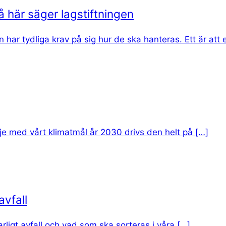
å här säger lagstiftningen
 har tydliga krav på sig hur de ska hanteras. Ett är att 
linje med vårt klimatmål år 2030 drivs den helt på […]
avfall
rligt avfall och vad som ska sorteras i våra […]