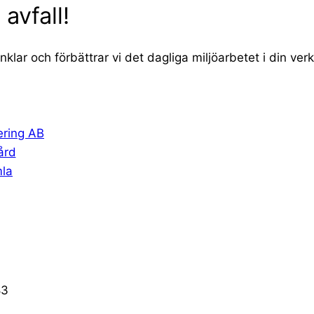
 avfall!
lar och förbättrar vi det dagliga miljöarbetet i din ve
ering AB
ård
la
83