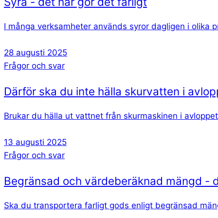
Syra - det här gör det farligt
I många verksamheter används syror dagligen i olika pr
28 augusti 2025
Frågor och svar
Därför ska du inte hälla skurvatten i avlo
Brukar du hälla ut vattnet från skurmaskinen i avloppe
13 augusti 2025
Frågor och svar
Begränsad och värdeberäknad mängd - det
Ska du transportera farligt gods enligt begränsad mäng