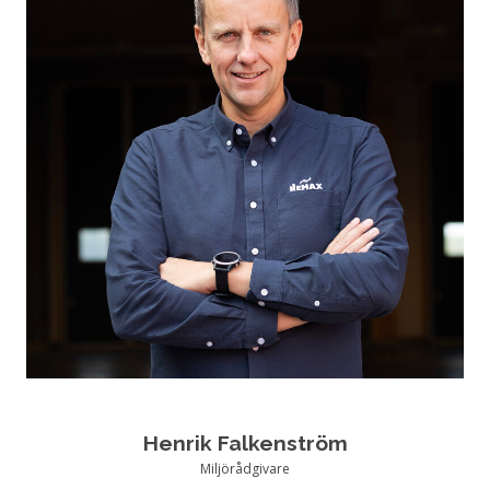
Henrik Falkenström
Miljörådgivare