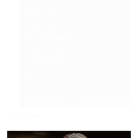
Sortering
(6)
Farligt avfall
(5)
Oljeavskiljare
(2)
ADR 1.3 utbildning
(1)
Avfallsavsättningar
(1)
Containerlösningar
(1)
Cut & Care
(1)
Drift och underhåll
(1)
Fakturering
(1)
+ Visa 19 fler