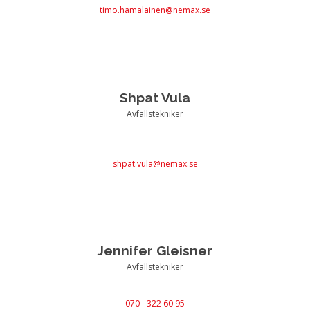
timo.hamalainen@nemax.se
Shpat Vula
Avfallstekniker
shpat.vula@nemax.se
Jennifer Gleisner
Avfallstekniker
070 - 322 60 95