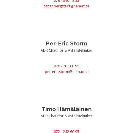
076 - 840 18 53
oscar.bergstedt@nemax.se
Per-Eric Storm
ADR Chaufför & Avfallstekniker
070 - 762 60 95
per-eric.storm@nemax.se
Timo Hämäläinen
ADR Chaufför & Avfallstekniker
072 - 242 60 95