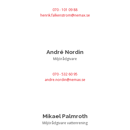
070 - 101 09 88
henrik.falkenstrom@nemax.se
André Nordin
Miljörådgivare
070 - 532 60 95
andre.nordin@nemax.se
Mikael Palmroth
Miljörådgivare vattenrening