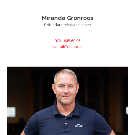
Miranda Grönroos
Driftledare tekniska tjänster
070 - 645 60 95
slambil@nemax.se