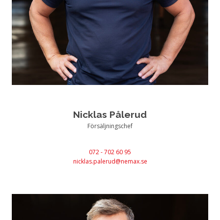
Nicklas Pålerud
Försäljningschef
072 - 702 60 95
nicklas.palerud@nemax.se