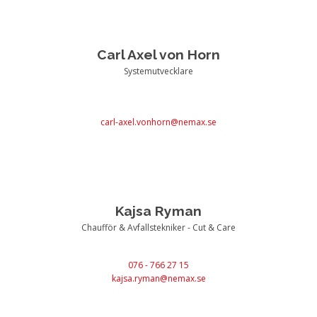
Carl Axel von Horn
Systemutvecklare
carl-axel.vonhorn@nemax.se
Kajsa Ryman
Chaufför & Avfallstekniker - Cut & Care
076 - 766 27 15
kajsa.ryman@nemax.se