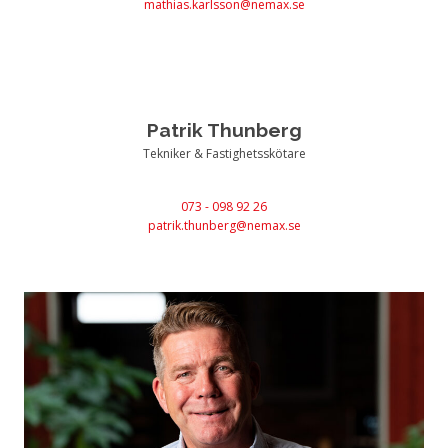
mathias.karlsson@nemax.se
Patrik Thunberg
Tekniker & Fastighetsskötare
073 - 098 92 26
patrik.thunberg@nemax.se