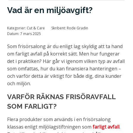
Tillstånd och certifiering
Vad är en miljöavgift?
Kategorier:
Cut & Care
Skribent:
Rode Gradin
Datum:
7 mars 2025
Som frisörsalong är du enligt lag skyldig att ta hand
om farligt avfall på korrekt sätt. Men hur fungerar
det i praktiken? Här går vi igenom vilken typ av avfall
som omfattas, hur du kan finansiera hanteringen –
och varför detta är viktigt för både dig, dina kunder
och miljön.
VARFÖR RÄKNAS FRISÖRAVFALL
SOM FARLIGT?
Flera produkter som används i en frisörsalong
klassas enligt miljölagstiftningen som
farligt avfall
.