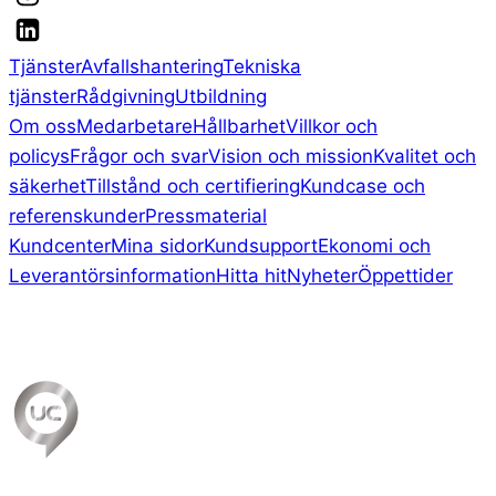
Tjänster
Avfallshantering
Tekniska
tjänster
Rådgivning
Utbildning
Om oss
Medarbetare
Hållbarhet
Villkor och
policys
Frågor och svar
Vision och mission
Kvalitet och
säkerhet
Tillstånd och certifiering
Kundcase och
referenskunder
Pressmaterial
Kundcenter
Mina sidor
Kundsupport
Ekonomi och
Leverantörsinformation
Hitta hit
Nyheter
Öppettider