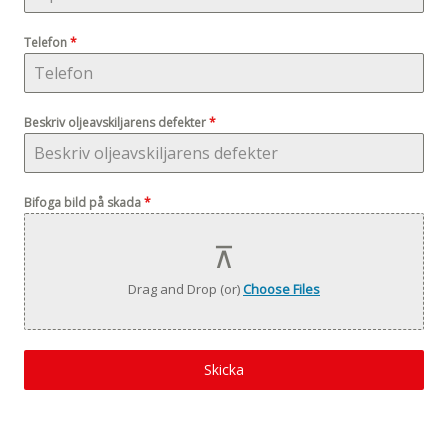
Telefon
*
Beskriv oljeavskiljarens defekter
*
Bifoga bild på skada
*
Drag and Drop (or)
Choose Files
Skicka