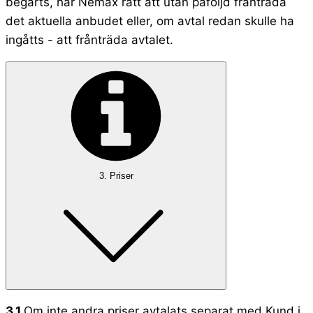
begärts, har Nemax rätt att utan påföljd frånträda
det aktuella anbudet eller, om avtal redan skulle ha
ingåtts - att frånträda avtalet.
3. Priser
3.1
Om inte andra priser avtalats separat med Kund i