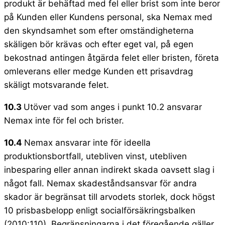
produkt är behäftad med fel eller brist som inte beror
på Kunden eller Kundens personal, ska Nemax med
den skyndsamhet som efter omständigheterna
skäligen bör krävas och efter eget val, på egen
bekostnad antingen åtgärda felet eller bristen, företa
omleverans eller medge Kunden ett prisavdrag
skäligt motsvarande felet.
10.3
Utöver vad som anges i punkt 10.2 ansvarar
Nemax inte för fel och brister.
10.4
Nemax ansvarar inte för ideella
produktionsbortfall, utebliven vinst, utebliven
inbesparing eller annan indirekt skada oavsett slag i
något fall. Nemax skadeståndsansvar för andra
skador är begränsat till arvodets storlek, dock högst
10 prisbasbelopp enligt socialförsäkringsbalken
(2010:110). Begränsningarna i det föregående gäller