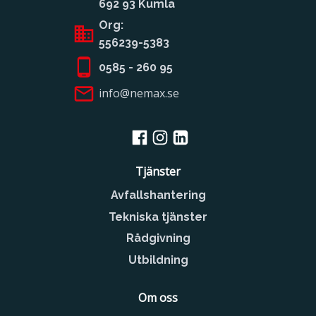
692 93 Kumla
Org:
556239-5383
0585 - 260 95
info@nemax.se
Tjänster
Avfallshantering
Tekniska tjänster
Rådgivning
Utbildning
Om oss