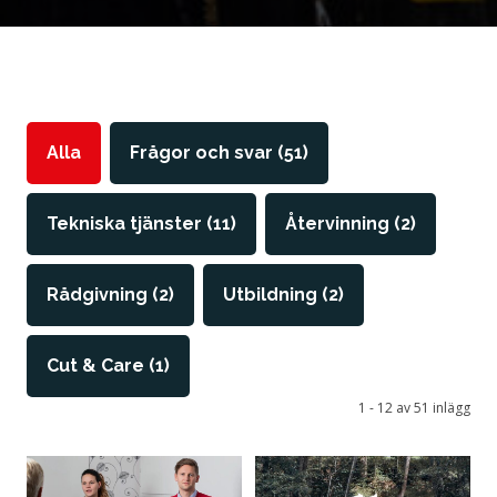
Tillstånd och certifiering
Sortera kategori
Alla
Frågor och svar
(51)
Tekniska tjänster
(11)
Återvinning
(2)
Rådgivning
(2)
Utbildning
(2)
Cut & Care
(1)
1 - 12 av 51 inlägg