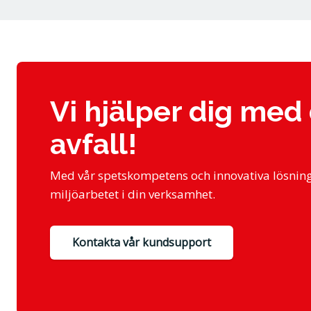
med behandlingen som har laglig grund enligt GDPR i
Vi hjälper dig med 
avfall!
Med vår spetskompetens och innovativa lösninga
miljöarbetet i din verksamhet.
Kontakta vår kundsupport